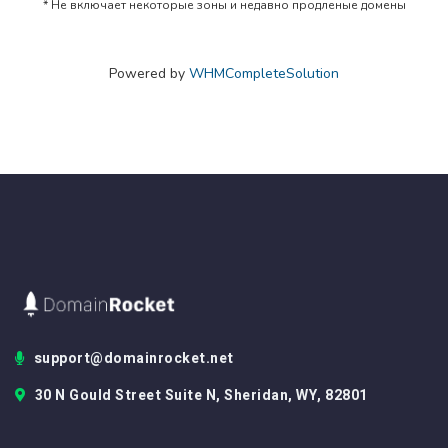
* Не включает некоторые зоны и недавно продленые домены
Powered by
WHMCompleteSolution
support@domainrocket.net
30 N Gould Street Suite N, Sheridan, WY, 82801