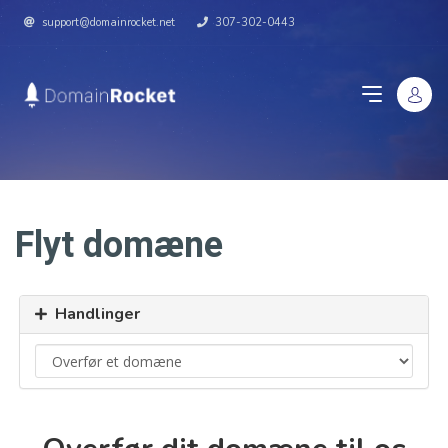
support@domainrocket.net
307-302-0443
Flyt domæne
Handlinger