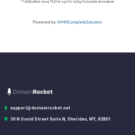
* Udelukker visse TLD'er og for nylig fornyede domæner
Powered by
WHMCompleteSolution
support@domainrocket.net
30 N Gould Street Suite N, Sheridan, WY, 82801