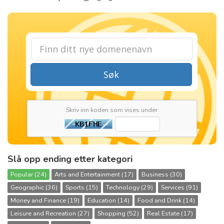
Søk
Skriv inn koden som vises under
Slå opp ending etter kategori
Popular (24)
Arts and Entertainment (17)
Business (30)
Geographic (36)
Sports (15)
Technology (29)
Services (91)
Money and Finance (19)
Education (14)
Food and Drink (14)
Leisure and Recreation (27)
Shopping (52)
Real Estate (17)