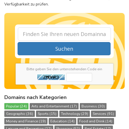
Verfügbarkeit zu prüfen.
Suchen
Bitte geben Sie den untenstehenden Code ein
Domains nach Kategorien
Popular (24)
Arts and Entertainment (17)
Business (30)
Geographic (36)
Sports (15)
Technology (29)
Services (91)
Money and Finance (19)
Education (14)
Food and Drink (14)
Leisure and Recreation (27)
Shopping (52)
Real Estate (17)