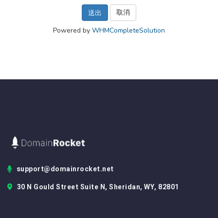
取消
Powered by
WHMCompleteSolution
support@domainrocket.net
30 N Gould Street Suite N, Sheridan, WY, 82801